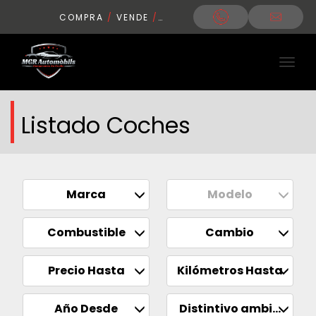
COMPRA
/
VENDE
/
CONDUCE
Listado Coches
Marca
Modelo
Combustible
Cambio
Precio Hasta
Kilómetros Hasta
Año Desde
Distintivo ambiental