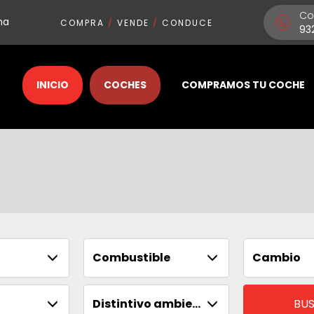
Co
na
COMPRA
/
VENDE
/
CONDUCE
93
INICIO
COCHES
COMPRAMOS TU COCHE
Combustible
Cambio
Distintivo ambiental
BU