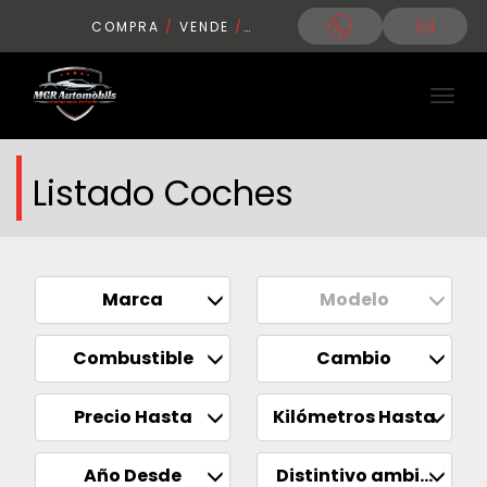
COMPRA
/
VENDE
/
CONDUCE
Listado Coches
Marca
Modelo
Combustible
Cambio
Precio Hasta
Kilómetros Hasta
Año Desde
Distintivo ambiental