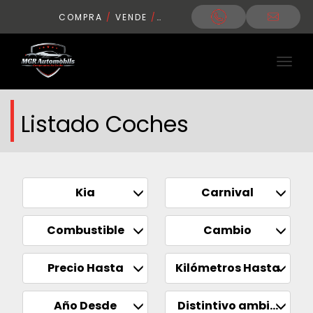
COMPRA
/
VENDE
/
CONDUCE
Listado Coches
Kia
Carnival
Combustible
Cambio
Precio Hasta
Kilómetros Hasta
Año Desde
Distintivo ambiental