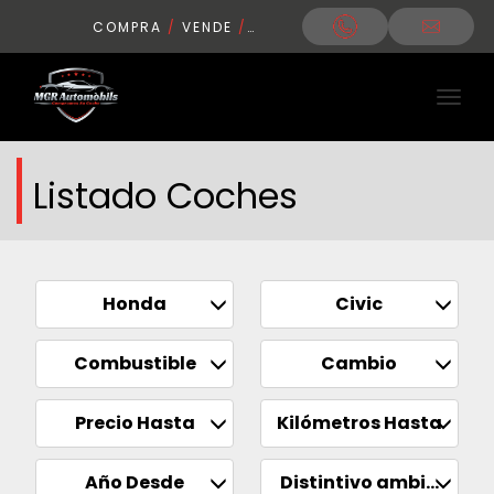
COMPRA
/
VENDE
/
CONDUCE
Listado Coches
Honda
Civic
Combustible
Cambio
Precio Hasta
Kilómetros Hasta
Año Desde
Distintivo ambiental