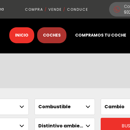
Co
na
COMPRA
/
VENDE
/
CONDUCE
93
INICIO
COCHES
COMPRAMOS TU COCHE
Combustible
Cambio
Distintivo ambiental
BU