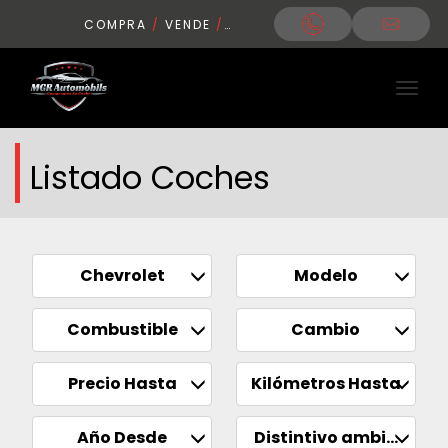
COMPRA
/
VENDE
/
CONDUCE
Listado Coches
Chevrolet
Modelo
Combustible
Cambio
Precio Hasta
Kilómetros Hasta
Año Desde
Distintivo ambiental