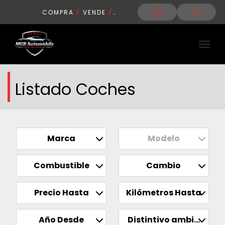
COMPRA
/
VENDE
/
CONDUCE
Listado Coches
Marca
Modelo
Combustible
Cambio
Precio Hasta
Kilómetros Hasta
Año Desde
Distintivo ambiental