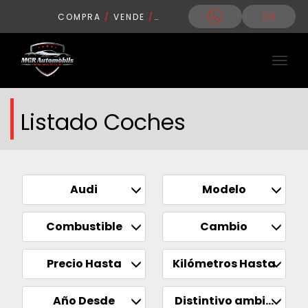
COMPRA
/
VENDE
/
CONDUCE
Listado Coches
Audi
Modelo
Combustible
Cambio
Precio Hasta
Kilómetros Hasta
Año Desde
Distintivo ambiental